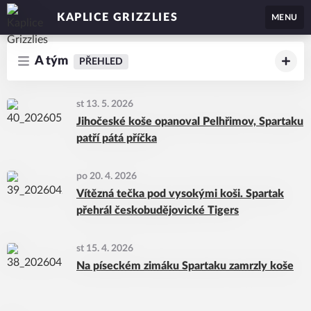
KAPLICE GRIZZLIES
MENU
A tým
PŘEHLED
st 13. 5. 2026
Jihočeské koše opanoval Pelhřimov, Spartaku
patří pátá příčka
po 20. 4. 2026
Vítězná tečka pod vysokými koši. Spartak
přehrál českobudějovické Tigers
st 15. 4. 2026
Na píseckém zimáku Spartaku zamrzly koše