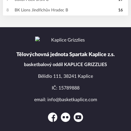
8
BK Lions Jindřichův Hradec B
16
Tělovýchovná jednota Spartak Kaplice z.s.
basketbalový oddíl KAPLICE GRIZZLIES
Bělidlo 111, 38241 Kaplice
IČ: 15789888
email: info@basketkaplice.com
Facebook
Flickr
YouTube