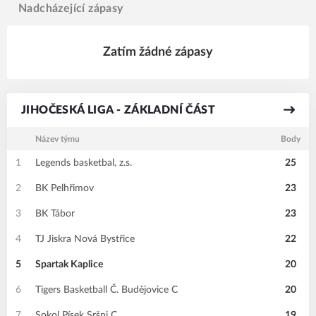
Nadcházející zápasy
Zatím žádné zápasy
JIHOČESKÁ LIGA - ZÁKLADNÍ ČÁST
Název týmu
Body
1
Legends basketbal, z.s.
25
2
BK Pelhřimov
23
3
BK Tábor
23
4
TJ Jiskra Nová Bystřice
22
5
Spartak Kaplice
20
6
Tigers Basketball Č. Budějovice C
20
7
Sokol Písek Sršni C
19