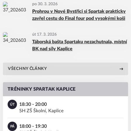
po 30. 3. 2026
Prohrou v Nové Bystřici si Spartak prakticky
zavřel cestu do Final four pod vysokými koši
út 17. 3. 2026
Táborská bašta Spartaku nezachutnala, místní
BK nad síly Kaplice
VŠECHNY ČLÁNKY
TRÉNINKY SPARTAK KAPLICE
18:30 - 20:00
ÚT
SH ZŠ Školní, Kaplice
18:00 - 19:30
PÁ