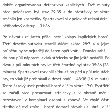
dobře organizovanou defenzivou kaplických. Dvě minuty
před poločasem byl stav 29:35 a do přestávky se skóre
změnilo jen kosmetiky. Spartakovci si v polovině utkání drželi
pětibodový odstup – 31:36.
Po návratu ze šaten přišel herní kolaps kaplických borců.
Třetí desetiminutovku ztratili dílčím skóre 28:7 a v jejím
průběhu by se nejraději do šaten opět vrátili. Domácí zahájili
druhou půli náporem, avšak střelecky se jim ještě nedařili. Po
dvou a půl minutách hry ve třetí čtvrtině byl stav 35:36 (23.
minuta). Spartakovci rozvlnili síťku až po pěti a půl minutách
hry, to však již prohrávali o deset bodů – 48:38 (16. minuta).
Tento časový úsek prohráli hosté dílčím skóre 17:0. Bystřičtí
se začali více prosazovat střelecky a v obraně měnili
rozestavení v kombinaci osobní a zónové. Ve zbylé části
třetího dějství zmírnili hosté domácí převahu a uhráli dílčí