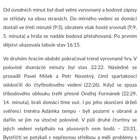
Od úvodních minut byl duel velmi vyrovnaný a bodové zápisy
se střídaly na obou stranách. Do mírného vedení se domácí
dostali ve třetí minutě (9:5), obratem však hosté srovnali (9:9,
5. minuta) a hrála se nadále bodová přetahovaná. Po prvním
dějství ukazovala tabule stav 16:15.
Ve druhém hracím období pokračoval trend vyrovnané hry. V
polovině dvanácté minuty byl stav 22:22. Následně se
prosadil Pavel Míšek a Petr Novotný, čímž spartakovci
odskočili do čtyřbodového vedení (22:26). Když se zpoza
tříbodového oblouku trefil přesně Ondřej Formánek (22:29,
14. minuta), brali domácí time out. I po jeho skončení drželi
svěřenci trenéra Adámka tempo - byli pozorní v obraně a
dařilo se jim na útočné polovině. V půli druhé čtvrtiny se
jejich vedení vyšplhalo na plusových osm bodů – 23:31.
Bystřičtí se potýkali s nepřesnou střelbou a měli problémy s