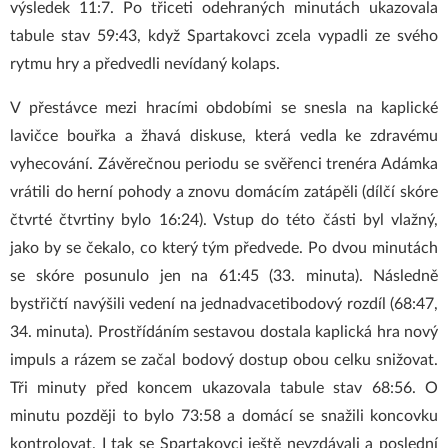
výsledek 11:7. Po třiceti odehraných minutách ukazovala
tabule stav 59:43, když Spartakovci zcela vypadli ze svého
rytmu hry a předvedli nevídaný kolaps.
V přestávce mezi hracími obdobími se snesla na kaplické
lavičce bouřka a žhavá diskuse, která vedla ke zdravému
vyhecování. Závěrečnou periodu se svěřenci trenéra Adámka
vrátili do herní pohody a znovu domácím zatápěli (dílčí skóre
čtvrté čtvrtiny bylo 16:24). Vstup do této části byl vlažný,
jako by se čekalo, co který tým předvede. Po dvou minutách
se skóre posunulo jen na 61:45 (33. minuta). Následně
bystřičtí navýšili vedení na jednadvacetibodový rozdíl (68:47,
34. minuta). Prostřídáním sestavou dostala kaplická hra nový
impuls a rázem se začal bodový dostup obou celku snižovat.
Tři minuty před koncem ukazovala tabule stav 68:56. O
minutu později to bylo 73:58 a domácí se snažili koncovku
kontrolovat. I tak se Spartakovci ještě nevzdávali a poslední