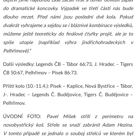
dějství jsme najednou zase začali hrát a téměř dovedli zápas
do dramatické koncovky. Výpadek ve třetí části nás bude
dlouho mrzet. Před námi jsou poslední dvě kola. Pokud
dvakrát vyhrajeme a sejdou se i bláznivé kombinace výsledků,
můžeme ještě teoreticky do finálové čtyřky projít, ale je to
spíše utopie (například výhra jindřichohradeckých v
Pelhřimově).“
Další výsledky: Legends ČB – Tábor 66:73, J. Hradec – Tigers
ČB 50:67, Pelhřimov – Písek 86:73.
Příští kolo (10.-11.4.): Písek – Kaplice, Nová Bystřice – Tábor,
J-. Hradec – Legends Č. Budějovice, Tigers Č. Budějovice –
Pelhřimov.
ÚVODNÍ FOTO:
Pavel Míšek střílí z perimetru na
novobystřický koš. Střele se snaží zabránit Adam Hezina.
V tomto případě se jednalo o souboj střelců ve kterém byl