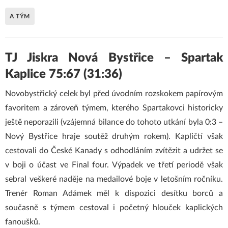
A TÝM
TJ Jiskra Nová Bystřice – Spartak
Kaplice 75:67 (31:36)
Novobystřický celek byl před úvodním rozskokem papírovým
favoritem a zároveň týmem, kterého Spartakovci historicky
ještě neporazili (vzájemná bilance do tohoto utkání byla 0:3 –
Nový Bystřice hraje soutěž druhým rokem). Kapličtí však
cestovali do České Kanady s odhodláním zvítězit a udržet se
v boji o účast ve Final four. Výpadek ve třetí periodě však
sebral veškeré naděje na medailové boje v letošním ročníku.
Trenér Roman Adámek měl k dispozici desítku borců a
současně s týmem cestoval i početný hlouček kaplických
fanoušků.