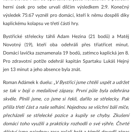
herní úsek pro sebe urvali dílčím výsledkem 2:9. Konečný
výsledek 75:67 vyzněl pro domácí, kteří k němu dospěli díky
kaplickému kolapsu ve třetí části hry.
Bystřické střelecky táhli Adam Hezina (21 bodů) a Matěj
Novotný (19), kteří oba odehráli přes třiatřicet minut.
Domácí lavička zaznamenala 19 bodů, zatímco kaplická jen 8.
Pro zdravotní potíže odehrál kapitán Spartaku Lukáš Hejný
jen 13 minut a jeho absence byla znát.
Roman Adámek k duelu:
„V Bystřici jsme chtěli uspět a udržet
se tak v boji o medailové zápasy. První půle byla odehrána
skvěle. Plnili jsme, co jsme si řekli, dařilo se střelecky. Pak
přišla třetí část a naše selhání. Najednou se všichni báli míče,
přecházeli se střelecké pozice a kupily se chyby. Zkušení
domácí toho využili a prakticky rozhodli o své výhře. Čtvrté