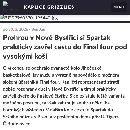
KAPLICE GRIZZLIES
MENU
po 30. 3. 2026
- Beň Jan
Prohrou v Nové Bystřici si Spartak
prakticky zavřel cestu do Final four pod
vysokými koši
O víkendu se odehrálo dvanácté kolo Jihočeské
basketbalové ligy mužů a výrazně napovědělo o možném
složení účastníků Final four. Kapličtí reprezentanti ztratili
dobře rozehraný duel v Nové Bystřici a tím si prakticky
zavřeli dveře do finálové čtyřky. Sice existuje ještě varianta
možného postupu, ta však zahrnuje souhru několika
bláznivých výsledků. V dalším kole cestuje Spartak do
Sršního hnízda v Písku a v posledním doma přivítá Tigers
Č.Budějovice.