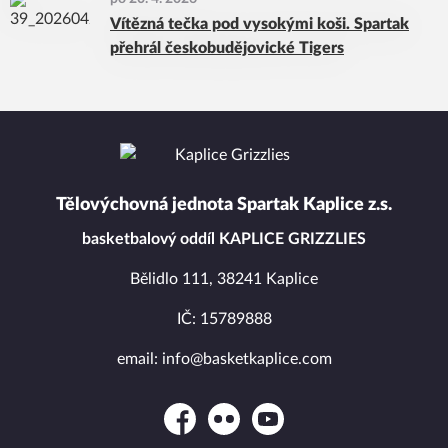
Vítězná tečka pod vysokými koši. Spartak
přehrál českobudějovické Tigers
Tělovýchovná jednota Spartak Kaplice z.s.
basketbalový oddíl KAPLICE GRIZZLIES
Bělidlo 111, 38241 Kaplice
IČ: 15789888
email: info@basketkaplice.com
Facebook
Flickr
YouTube