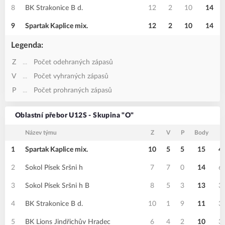
8
BK Strakonice B d.
12
2
10
14
9
Spartak Kaplice mix.
12
2
10
14
Legenda:
Z
...
Počet odehraných zápasů
V
...
Počet vyhraných zápasů
P
...
Počet prohraných zápasů
Oblastní přebor U12S - Skupina "O"
Název týmu
Z
V
P
Body
1
Spartak Kaplice mix.
10
5
5
15
4
2
Sokol Písek Sršni h
7
7
0
14
6
3
Sokol Písek Sršni h B
8
5
3
13
3
4
BK Strakonice B d.
10
1
9
11
3
5
BK Lions Jindřichův Hradec
6
4
2
10
3