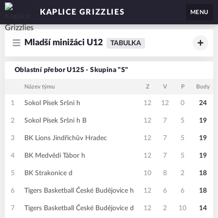
KAPLICE GRIZZLIES
MENU
Mladší minižáci U12
TABULKA
Oblastní přebor U12S - Skupina "S"
Název týmu
Z
V
P
Body
1
Sokol Písek Sršni h
12
12
0
24
2
Sokol Písek Sršni h B
12
7
5
19
3
BK Lions Jindřichův Hradec
12
7
5
19
4
BK Medvědi Tábor h
12
7
5
19
5
BK Strakonice d
10
8
2
18
6
Tigers Basketball České Budějovice h
12
6
6
18
7
Tigers Basketball České Budějovice d
12
2
10
14