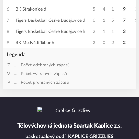
6
BK Strakonice d
5
4
1
9
3
7
Tigers Basketball České Budějovice d
6
1
5
7
1
8
Tigers Basketball České Budějovice h
2
1
1
3
8
9
BK Medvědi Tábor h
2
0
2
2
4
Legenda:
Z
...
Počet odehraných zápasů
V
...
Počet vyhraných zápasů
P
...
Počet prohraných zápasů
Tělovýchovná jednota Spartak Kaplice z.s.
basketbalový oddíl KAPLICE GRIZZLIES