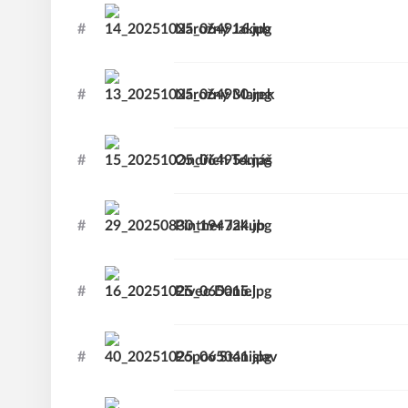
#
Nárožný
Jakub
#
Nárožný
Marek
#
Ondřich
Tomáš
#
Pintner
Jakub
#
Pivec
Daniel
#
Popov
Stanislav