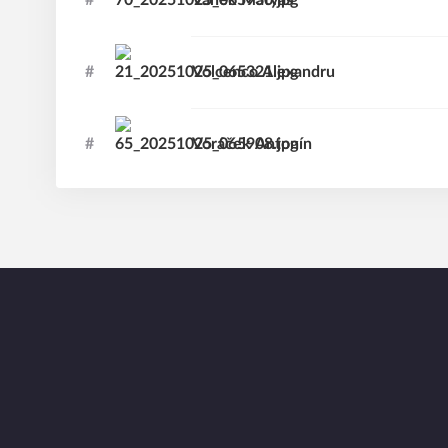
#
Vaněk
Matyáš
#
Volcenco
Alexandru
#
Voráček
Antonín