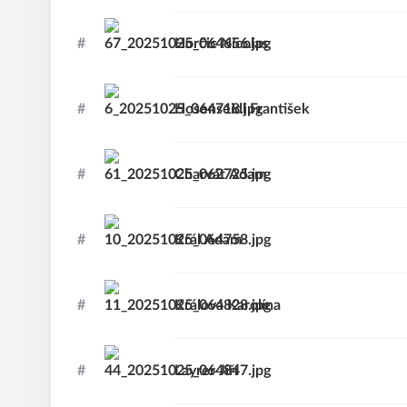
#
Horčic
Nicolas
#
Hosenseidl
František
#
Charvát
Adam
#
Král
Adam
#
Králová
Karolína
#
Layrer
Jiří