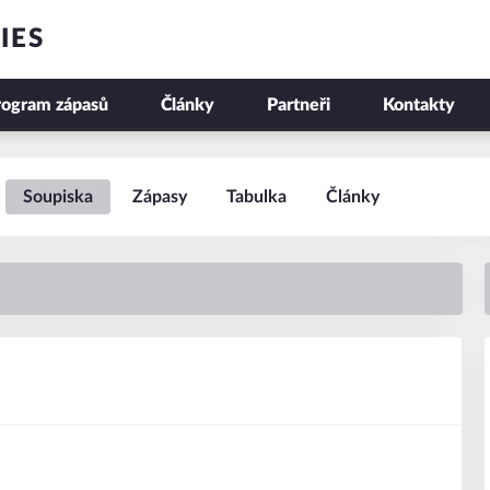
IES
rogram zápasů
Články
Partneři
Kontakty
Soupiska
Zápasy
Tabulka
Články