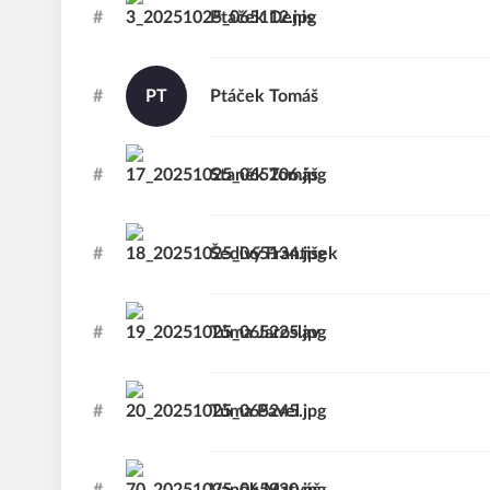
#
Ptáček
Denis
#
PT
Ptáček
Tomáš
#
Staněk
Tomáš
#
Šedivý
František
#
Tůma
Jaroslav
#
Tůma
Pavel