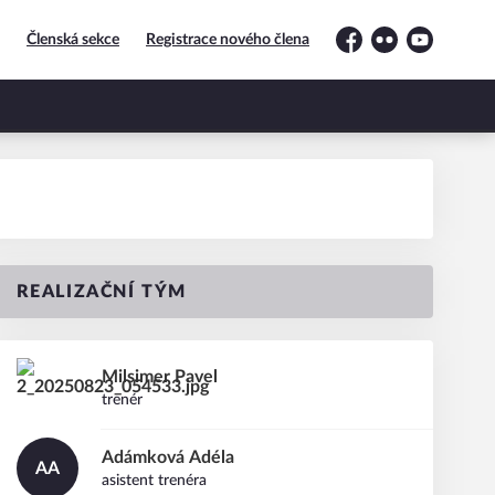
Členská sekce
Registrace nového člena
Facebook
Flickr
YouTube
REALIZAČNÍ TÝM
Milsimer
Pavel
trenér
Adámková
Adéla
AA
asistent trenéra