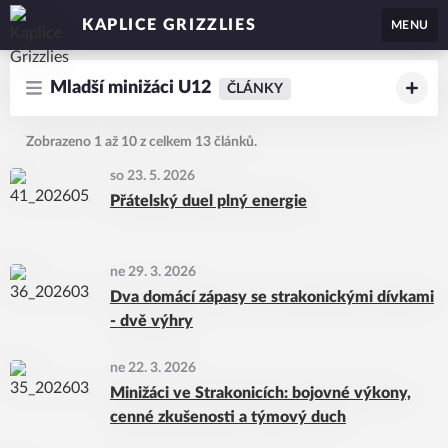
KAPLICE GRIZZLIES
MENU
Mladší minižáci U12
ČLÁNKY
Zobrazeno 1 až 10 z celkem 13 článků.
so 23. 5. 2026
Přátelský duel plný energie
ne 29. 3. 2026
Dva domácí zápasy se strakonickými dívkami
- dvě výhry
ne 22. 3. 2026
Minižáci ve Strakonicích: bojovné výkony,
cenné zkušenosti a týmový duch