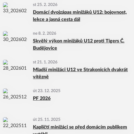
st 25. 2. 2026
Domácí dvojzápas minižáků U12: bojovnost,
lekce a jasná cesta dál
ne 8. 2. 2026
Skvělý výkon minižáků U12 proti Tigers Č.
Budějovice
st 21. 1. 2026
Mladší minižáci U12 ve Strakonicích dvakrát
vítězně
út 23. 12. 2025
PF 2026
út 25. 11. 2025
Kapličtí minižáci se před domácím publikem