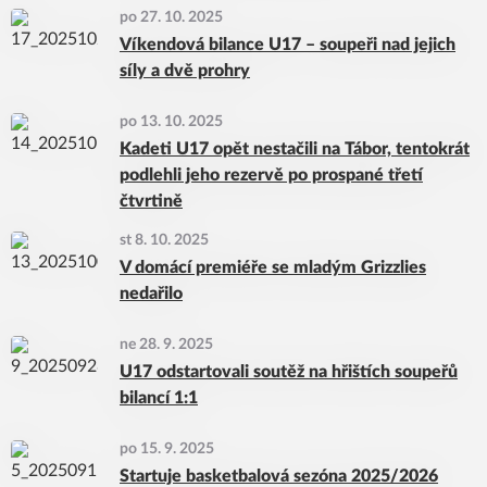
po 27. 10. 2025
Víkendová bilance U17 – soupeři nad jejich
síly a dvě prohry
po 13. 10. 2025
Kadeti U17 opět nestačili na Tábor, tentokrát
podlehli jeho rezervě po prospané třetí
čtvrtině
st 8. 10. 2025
V domácí premiéře se mladým Grizzlies
nedařilo
ne 28. 9. 2025
U17 odstartovali soutěž na hřištích soupeřů
bilancí 1:1
po 15. 9. 2025
Startuje basketbalová sezóna 2025/2026