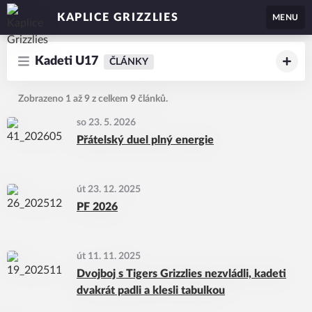
KAPLICE GRIZZLIES
MENU
Kadeti U17
ČLÁNKY
Zobrazeno 1 až 9 z celkem 9 článků.
so 23. 5. 2026
Přátelský duel plný energie
út 23. 12. 2025
PF 2026
út 11. 11. 2025
Dvojboj s Tigers Grizzlies nezvládli, kadeti
dvakrát padli a klesli tabulkou